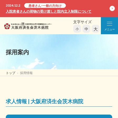
2024.12.2
患者さん・一般の方向け
入院患者さんの荷物の受け渡しと院内立入制限について
文字サイズ
大
中
小
メニュー
採用案内
トップ
採用情報
求人情報 | 大阪府済生会茨木病院