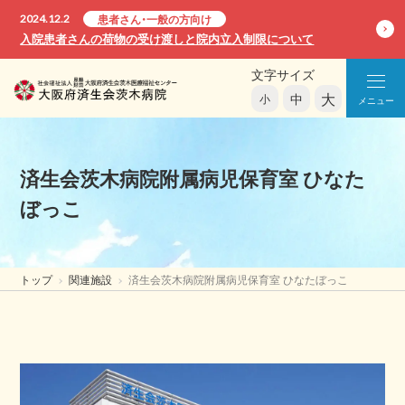
2024.12.2
患者さん・一般の方向け
入院患者さんの荷物の受け渡しと院内立入制限について
文字サイズ
大
中
小
メニュー
済生会茨木病院附属病児保育室 ひなた
ぼっこ
トップ
関連施設
済生会茨木病院附属病児保育室 ひなたぼっこ