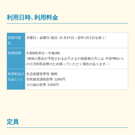
利用日時、利用料金
利用可能
月曜日～金曜日（祝日、12 月29 日～翌年1月3 日を除く）
日
利用時間
午前8時30分～午後6時
（病状の悪化が予想されるお子さまの保護者の方には、午前9時から
の小児科医診察のため残っていただく場合があります。）
利用料金(1
生活保護世帯等：無料
日あたり)
市民税非課税世帯：1,000円
その他の世帯：2,000円
定員