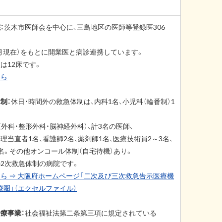
：
茨木市医師会を中心に、三島地区の医師等登録医306
年4月現在）をもとに開業医と病診連携しています。
は12床です。
ちら
制：
休日・時間外の救急体制は、内科1名、小児科（輪番制）1
（外科・整形外科・脳神経外科）、計3名の医師、
理当直者1名、看護師2名、薬剤師1名、医療技術員2～3名、
名。その他オンコール体制（自宅待機）あり。
2次救急体制の病院です。
ら ⇒ 大阪府ホームページ「二次及び三次救急告示医療機
療圏」（エクセルファイル）
療事業：
社会福祉法第二条第三項に規定されている