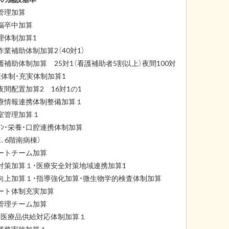
管理加算
脳卒中加算
理体制加算1
作業補助体制加算2（40対1）
護補助体制加算 25対1（看護補助者5割以上）夜間100対
護体制・充実体制加算1
夜間配置加算2 16対1の1
療情報連携体制整備加算１
室管理加算１
ﾃｰｼｮﾝ・栄養・口腔連携体制加算
、6階南病棟）
ートチーム加算
対策加算１・医療安全対策地域連携加算1
向上加算１・指導強化加算・微生物学的検査体制加算
ート体制充実加算
管理チーム加算
・医療品供給対応体制加算１