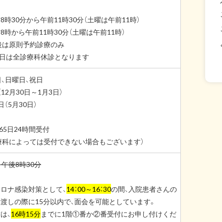
8時30分から午前11時30分（土曜は午前11時）
8時から午前11時30分（土曜は午前11時）
後は原則予約診療のみ
曜日は全診療科休診となります
日、日曜日、祝日
12月30日～1月3日）
（5月30日）
65日24時間受付
療科によっては受付できない場合もございます）
午後8時30分
ロナ感染対策として、
14：00～16：30
の間、入院患者さんの
渡しの際に15分以内で、面会を可能としています。
は、
16時15分
までに1階①番か②番受付にお申し付けくだ