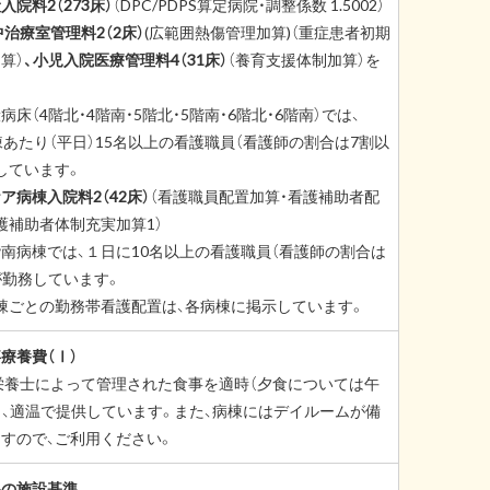
院料2（273床）
（DPC/PDPS算定病院・調整係数 1.5002）
中治療室管理料2（2床）
(広範囲熱傷管理加算)（重症患者初期
算）
、小児入院医療管理料4（31床）
（養育支援体制加算）を
床（4階北・4階南・5階北・5階南・6階北・6階南）では、
棟あたり（平日）15名以上の看護職員（看護師の割合は7割以
しています。
ア病棟入院料2（42床）
（看護職員配置加算・看護補助者配
護補助者体制充実加算1）
南病棟では、１日に10名以上の看護職員（看護師の割合は
が勤務しています。
棟ごとの勤務帯看護配置は、各病棟に掲示しています。
療養費（Ⅰ）
栄養士によって管理された食事を適時（夕食については午
）、適温で提供しています。また、病棟にはデイルームが備
すので、ご利用ください。
料の施設基準