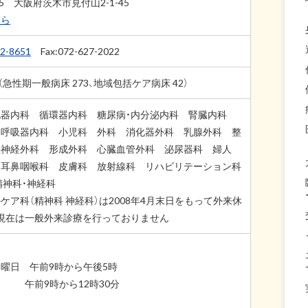
035 大阪府茨木市見付山2-1-45
ちら
2-8651
Fax:072-627-2022
（急性期一般病床 273、地域包括ケア病床 42）
化器内科 循環器内科 糖尿病・内分泌内科 腎臓内科
 呼吸器内科 小児科 外科 消化器外科 乳腺外科 整
脳神経外科 形成外科 心臓血管外科 泌尿器科 婦人
 耳鼻咽喉科 皮膚科 放射線科 リハビリテーション科
精神科・神経科
ケア科（精神科 神経科）は2008年4月末日をもって外来休
現在は一般外来診療を行っておりません
曜日 午前9時から午後5時
午前9時から12時30分