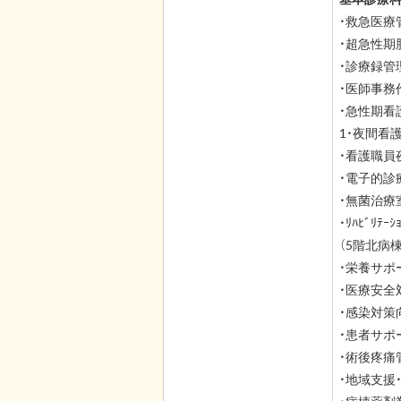
・救急医療
・超急性期
・診療録管
・医師事務
・急性期看
1・夜間看
・看護職員
・電子的診
・無菌治療
・ﾘﾊﾋﾞﾘ
（5階北病棟
・栄養サポ
・医療安全
・感染対策
・患者サポ
・術後疼痛
・地域支援