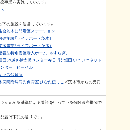
療事業を実施しています。
ちら
以下の施設を運営しています。
生会茨木訪問看護ステーション
保健施設「ライフポート茨木」
支援事業「ライフポート茨木」
密着型特別養護老人ホーム「やすらぎ」
・畑田 地域包括支援センター春日・郡・畑田 いきいきネット
センター ビーベル
キッズ保育所
木病院附属病児保育室 ひなたぼっこ
※茨木市からの受託
です
大臣が定める基準による看護を行っている保険医療機関で
配置は下記の通りです。