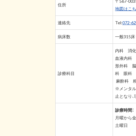
〒567-0
住所
地図はこ
連絡先
Tel:
072-62
病床数
一般315床
内科 消
血液内科
形外科 
診療科目
科 眼科
麻酔科 
※メンタル
止となり、
診療時間：
月曜から金
土曜日 