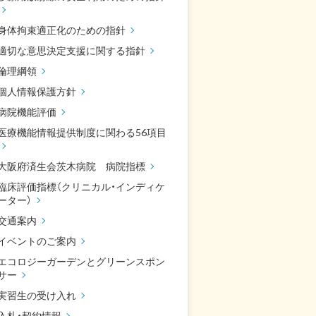
身体拘束適正化のための指針
適切な意思決定支援に関する指針
倫理綱領
個人情報保護方針
病院機能評価
医療機能情報提供制度に関わる56項目
大阪府済生会茨木病院 病院指標
臨床評価指標（クリニカル・インディケ
ーター）
交通案内
イベントのご案内
エコロジーガーデンとグリーンスポン
サー
実習生の受け入れ
入札・契約情報