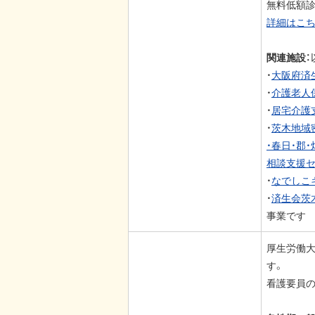
無料低額診
詳細はこ
関連施設：
・
大阪府済
・
介護老人
・
居宅介護
・
茨木地域
・春日・郡
相談支援
・
なでしこ
・
済生会茨
事業
厚生労働
す。
看護要員の