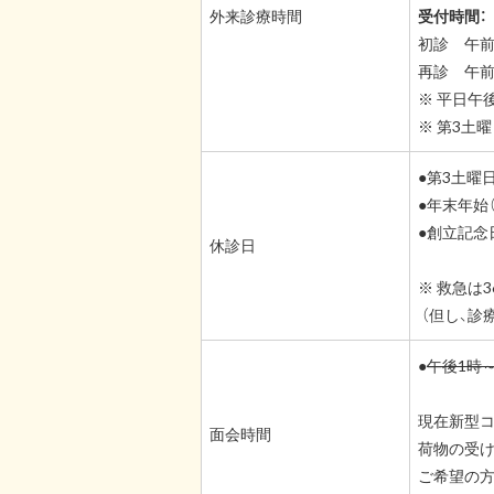
外来診療時間
受付時間：
初診 午前
再診 午前
※ 平日午
※ 第3土
●第3土曜
●年末年始（
●創立記念日
休診日
※ 救急は3
（但し、診
●
午後1時～
現在新型コ
面会時間
荷物の受け
ご希望の方