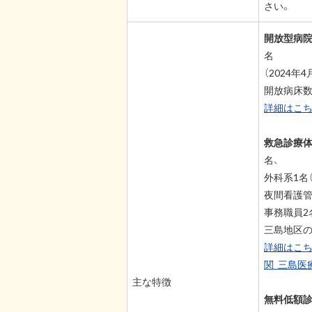
さい。
開放型病院
名
（2024
開放病床数
詳細はこ
救急診療体
名、
外科系1名
夜間看護管
事務職員2
三島地区の
詳細はこち
関_三島医
主な特徴
無料低額診