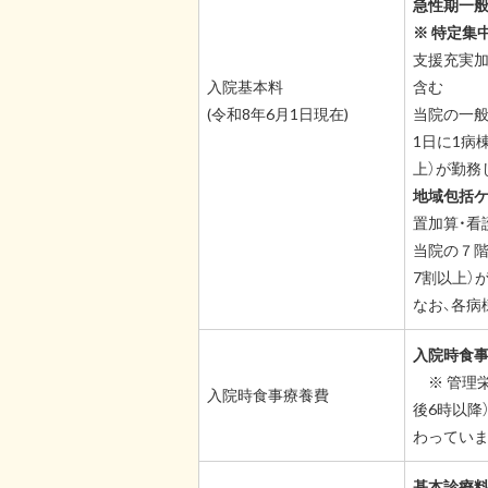
急性期一般入
※ 特定集
支援充実加
入院基本料
含む
(令和8年6月1日現在)
当院の一般病
1日に1病
上）が勤務
地域包括ケ
置加算・看
当院の７階
7割以上）
なお、各病
入院時食事
※ 管理
入院時食事療養費
後6時以降
わっていま
基本診療