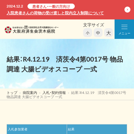
2024.12.2
患者さん・一般の方向け
入院患者さんの荷物の受け渡しと院内立入制限について
文字サイズ
大
中
小
メニュー
結果：R4.12.19 済茨令4第0017号 物品
調達 大腸ビデオスコープ 一式
トップ
病院案内
入札・契約情報
結果：R4.12.19 済茨令4第0017号
物品調達 大腸ビデオスコープ 一式
入札参加業者
結果