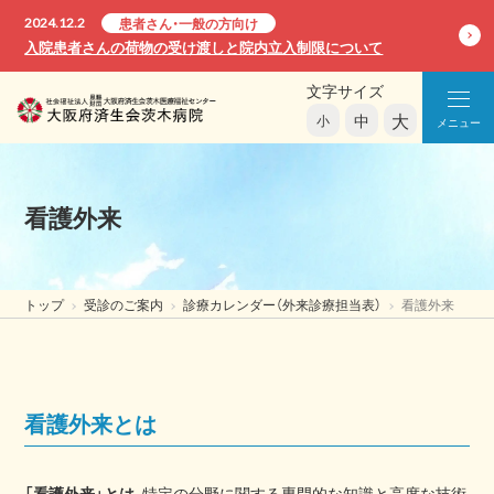
2024.12.2
患者さん・一般の方向け
入院患者さんの荷物の受け渡しと院内立入制限について
文字サイズ
大
中
小
メニュー
看護外来
トップ
受診のご案内
診療カレンダー（外来診療担当表）
看護外来
看護外来とは
「看護外来」とは
、特定の分野に関する専門的な知識と高度な技術