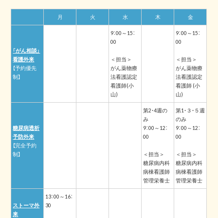
月
火
水
木
金
9：00～15：
9：00～15：
00
00
「がん相談」
看護外来
＜担当＞
＜担当＞
【予約優先
がん薬物療
がん薬物療
制】
法看護認定
法看護認定
看護師(小
看護師 (小
山)
山)
第2・4週の
第1・３・５週
み
のみ
糖尿病透析
9：00～12：
9：00～12：
予防外来
00
00
【完全予約
制】
＜担当＞
＜担当＞
糖尿病内科
糖尿病内科
病棟看護師
病棟看護師
管理栄養士
管理栄養士
13：00～16：
ストーマ外
30
来