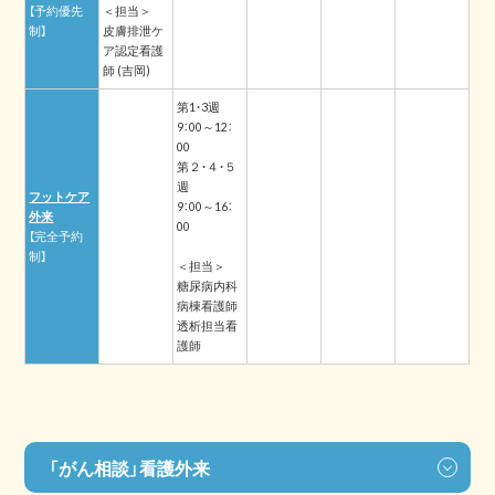
【予約優先
＜担当＞
制】
皮膚排泄ケ
ア認定看護
師 (吉岡)
第1・3週
9：00～12：
00
第２・４・５
週
フットケア
9：00～16：
外来
00
【完全予約
制】
＜担当＞
糖尿病内科
病棟看護師
透析担当看
護師
「がん相談」看護外来