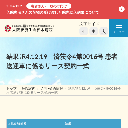
2024.12.2
患者さん・一般の方向け
入院患者さんの荷物の受け渡しと院内立入制限について
文字サイズ
大
中
小
メニュー
結果：R4.12.19 済茨令4第0016号 患者
送迎車に係るリース契約一式
トップ
病院案内
入札・契約情報
結果：R4.12.19 済茨令4第0016号
患者送迎車に係るリース契約一式
入札参加業者
結果