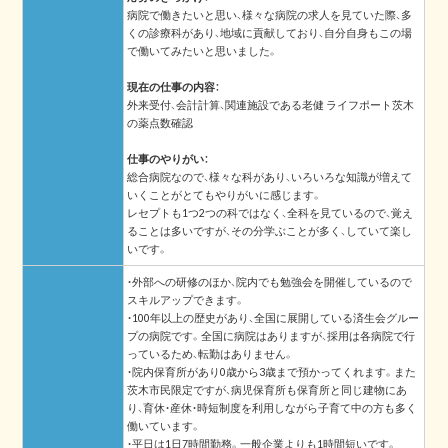
病院で働きたいと思い、様々な病院の求人を見ていた際、多
くの診療科があり、地域に貢献しており、自分自身もこの場
で働いてみたいと思いました。
現在の仕事の内容：
外来受付、会計計算、関連施設である老健 ライフポート茨木
の薬点数確認
仕事のやりがい：
総合病院なので、様々な科があり、いろいろな知識が増えて
いくことがとてもやりがいに感じます。
レセプトも1つ2つの科ではなく、全科を見ているので、覚え
ることは多いですが、その分学ぶことが多く、していて楽し
いです。
・外部への研修のほか、院内でも勉強会を開催しているので
スキルアップできます。
・100年以上の歴史があり、全国に展開している済生会グルー
プの病院です。全国に病院はありますが、採用は各病院で行
っているため、転勤はありません。
・院内保育所があり0歳から3歳まで預かってくれます。また
茨木市民限定ですが、病児保育所も保育所と同じ建物にあ
り、育休・産休・時短制度を利用しながら子育て中の方も多く
働いています。
・平日は1日7時間勤務。一般企業よりも1時間短いです。