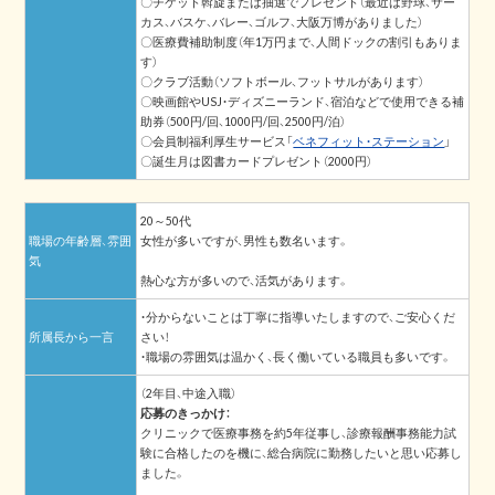
〇チケット斡旋または抽選でプレゼント（最近は野球、サー
カス、バスケ、バレー、ゴルフ、大阪万博がありました）
〇医療費補助制度（年1万円まで、人間ドックの割引もありま
す）
〇クラブ活動（ソフトボール、フットサルがあります）
〇映画館やUSJ・ディズニーランド、宿泊などで使用できる補
助券（500円/回、1000円/回、2500円/泊）
〇会員制福利厚生サービス「
ベネフィット・ステーション
」
〇誕生月は図書カードプレゼント（2000円）
20～50代
職場の年齢層、雰囲
女性が多いですが、男性も数名います。
気
熱心な方が多いので、活気があります。
・分からないことは丁寧に指導いたしますので、ご安心くだ
所属長から一言
さい！
・職場の雰囲気は温かく、長く働いている職員も多いです。
（2年目、中途入職）
応募のきっかけ：
クリニックで医療事務を約5年従事し、診療報酬事務能力試
験に合格したのを機に、総合病院に勤務したいと思い応募し
ました。