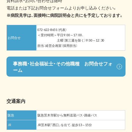
資料請求・お問い合わせは随時
電話または下記お問合せフォームよりお申し込みください。
※病院見学は、面接時に病院説明会と共にを予定しております。
072-622-8651（代表）
＜受付時間＞平日9：00～17：00、
お問合せ
土曜（第三週を除く）9：00～12：30
担当：経営企画室（採用担当）
事務職・社会福祉士・その他職種 お問合せフォ
ーム
交通案内
阪急
阪急茨木市駅から無料送迎バス・路線バス
JR
JR茨木駅「西口」を出て、徒歩13～15分