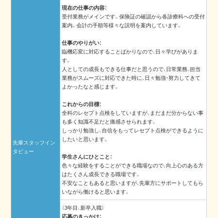
現在の仕事の内容：
受付業務がメインです。保険証の確認から各診療科への受付
案内。会計の手順等様々な説明を案内しています。
仕事のやりがい：
臨機応変に対応することばかりなので、日々学びがありま
す。
人としての成長もできる仕事だと思うので、日常業務、担当
業務がスムーズに対応できた時に、日々勉強・努力してきて
よかったなと感じます。
これからの目標：
全科のレセプト点検をしていますが、まだまだ分からない事
も多く知識不足だと痛感させられます。
しっかり勉強し、自信をもってレセプト点検ができるように
したいと思います。
先輩スタッフイン
タビュー
学生さんにひとこと：
色々な経験をすることができる職場なので、向上心のある方
はたくさん成長できる職場です。
不安なこともあると思いますが、先輩方にサポートしてもら
いながら働けると思います。
（3年目、新卒入職）
応募のきっかけ：