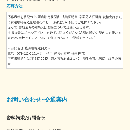
応募方法
応募職種を明記の上、写真貼付履歴書・成績証明書・卒業見込証明書・資格免許また
は資格取得見込証明書のコピー（あれば）を下記にご送付ください。
追って、書類選考の結果又は面接について連絡いたします。
※ 履歴書にメールアドレスを必ずご記入ください（入職の際のご案内にも使いま
すため、学校アドレスではなく個人のものをご記載ください。）
＜お問合せ・応募書類送付先＞
電話 072-622-8651（代） 担当：経営企画室（採用担当）
応募書類送付先：〒567-0035 茨木市見付山2-1-45 済生会茨木病院 経営企画
室
お問い合わせ・交通案内
資料請求/お問合せ