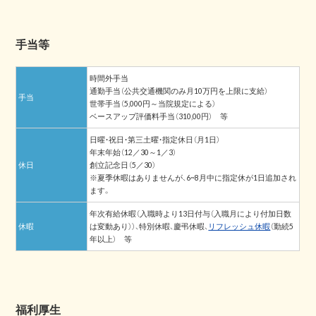
手当等
時間外手当
通勤手当（公共交通機関のみ月10万円を上限に支給）
手当
世帯手当（5,000円～当院規定による）
ベースアップ評価料手当（310,00円） 等
日曜・祝日・第三土曜・指定休日（月1日）
年末年始（12／30～1／3）
休日
創立記念日（5／30）
※夏季休暇はありませんが、6~8月中に指定休が1日追加され
ます。
年次有給休暇（入職時より13日付与（入職月により付加日数
休暇
は変動あり））、特別休暇、慶弔休暇、
リフレッシュ休暇
（勤続5
年以上） 等
福利厚生