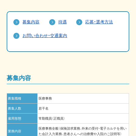
募集内容
待遇
応募・選考方法
お問い合わせ・交通案内
募集内容
募集職種
医療事務
募集人数
若干名
雇用形態
常勤職員（正職員）
医療事務全般（保険請求業務、外来の受付・電子カルテを用い
業務内容
た会計入力業務、患者さんへの治療費や入院のご説明等）