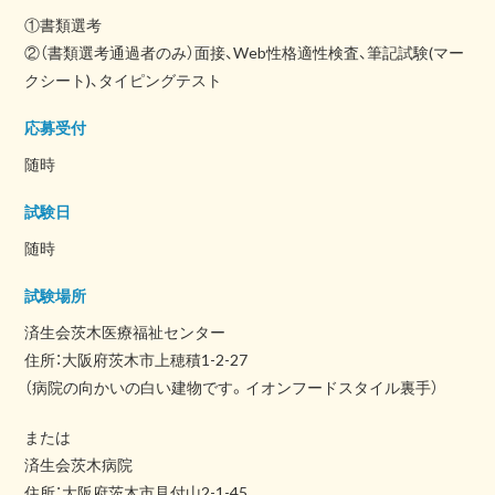
①書類選考
②（書類選考通過者のみ）面接、Web性格適性検査、筆記試験(マー
クシート)、タイピングテスト
応募受付
随時
試験日
随時
試験場所
済生会茨木医療福祉センター
住所：大阪府茨木市上穂積1-2-27
（病院の向かいの白い建物です。イオンフードスタイル裏手）
または
済生会茨木病院
住所：大阪府茨木市見付山2-1-45