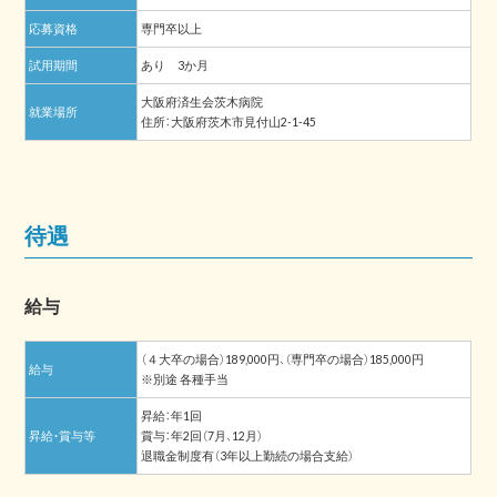
応募資格
専門卒以上
試用期間
あり 3か月
大阪府済生会茨木病院
就業場所
住所：大阪府茨木市見付山2-1-45
待遇
給与
（４大卒の場合）189,000円、（専門卒の場合）185,000円
給与
※別途 各種手当
昇給：年1回
昇給・賞与等
賞与：年2回（7月、12月）
退職金制度有（3年以上勤続の場合支給）