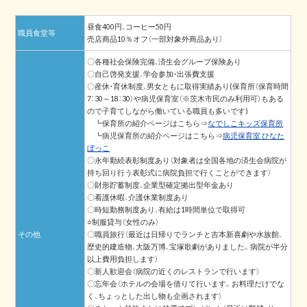
昼食400円、コーヒー50円
職員食堂等
売店商品10％オフ（一部対象外商品あり）
〇各種社会保険完備、済生会グループ保険あり
〇自己啓発支援、学会参加・出張費支援
〇産休・育休制度、男女ともに取得実績あり(保育所（保育時間
7：30～18：30）や病児保育室（※茨木市民のみ利用可）もある
ので子育てしながら働いている職員も多いです)
┗保育所の紹介ページはこちら⇒
なでしこキッズ保育所
┗病児保育所の紹介ページはこちら⇒
病児保育室 ひなた
ぼっこ
〇永年勤続表彰制度あり（対象者は全国各地の済生会病院が
持ち回り行う表彰式に病院負担で行くことができます）
〇財形貯蓄制度、企業型確定拠出型年金あり
〇看護休暇、介護休業制度あり
〇時短勤務制度あり、有給は1時間単位で取得可
○制服貸与（女性のみ）
その他
〇職員旅行（最近は日帰りでランチと吉本新喜劇や水族館、
歴史的建造物、大阪万博、宝塚歌劇がありました。病院が半分
以上費用負担します）
〇新人歓迎会（病院の近くのレストランで行います）
〇忘年会（ホテルの会場を借りて行います。お料理だけでな
く、ちょっとした出し物も企画されます）