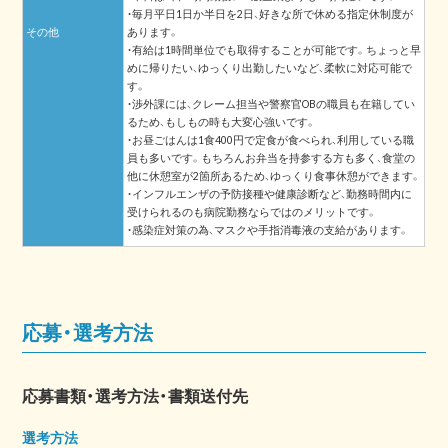
・毎月平日1日か半日を2日、好きな所で休める指定休制度が
その他
あります。
・有給は1時間単位でも取得することが可能です。ちょっと早
めに帰りたい、ゆっくり出勤したいなど、柔軟に対応可能で
す。
・渉外課には、クレーム担当や警察官OBの職員も在籍してい
るため、もしもの時も大変心強いです。
・お昼ごはんは1食400円で定食が食べられ、利用している職
員も多いです。もちろんお弁当を持参する方も多く、食堂の
他に休憩室が2箇所あるため、ゆっくり食事休憩ができます。
・インフルエンザの予防接種や健康診断など、勤務時間内に
受けられるのも病院勤務ならではのメリットです。
・感染症対策の為、マスクや手指消毒液の支給があります。
応募・選考方法
応募書類・選考方法・書類送付先
選考方法