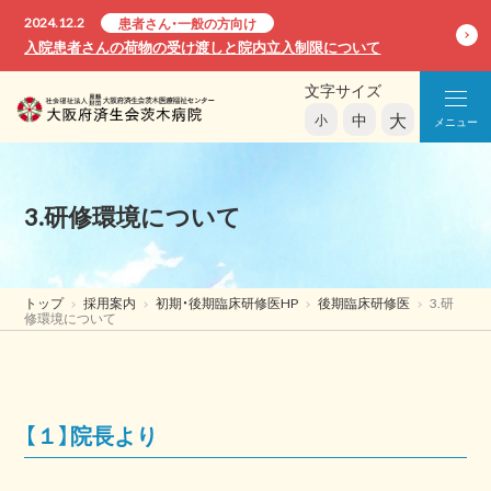
2024.12.2
患者さん・一般の方向け
入院患者さんの荷物の受け渡しと院内立入制限について
文字サイズ
大
中
小
メニュー
3.研修環境について
トップ
採用案内
初期・後期臨床研修医HP
後期臨床研修医
3.研
修環境について
【１】院長より