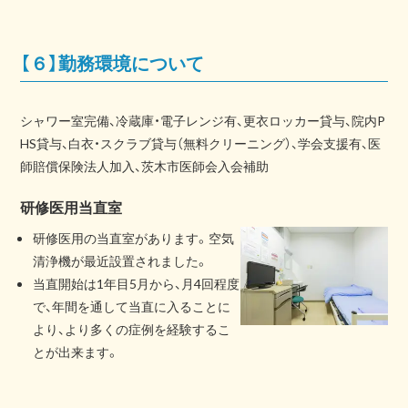
【６】勤務環境について
シャワー室完備、冷蔵庫・電子レンジ有、更衣ロッカー貸与、院内P
HS貸与、白衣・スクラブ貸与（無料クリーニング）、学会支援有、医
師賠償保険法人加入、茨木市医師会入会補助
研修医用当直室
研修医用の当直室があります。空気
清浄機が最近設置されました。
当直開始は1年目5月から、月4回程度
で、年間を通して当直に入ることに
より、より多くの症例を経験するこ
とが出来ます。