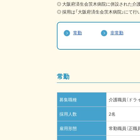
◎ 大阪府済生会茨木病院に併設された介
◎ 採用は「大阪府済生会茨木病院」にて行
常勤
非常勤
常勤
募集職種
介護職員（ドラ
採用人数
2名
雇用形態
常勤職員（正職員