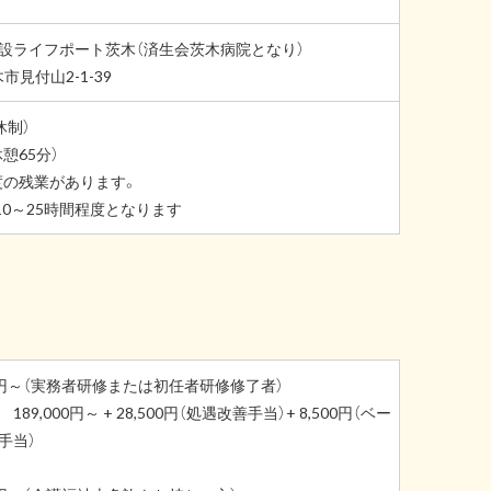
設ライフポート茨木（済生会茨木病院となり）
市見付山2-1-39
休制）
休憩65分）
度の残業があります。
0～25時間程度となります
00円～（実務者研修または初任者研修修了者）
9,000円～ + 28,500円（処遇改善手当）+ 8,500円（ベー
手当）