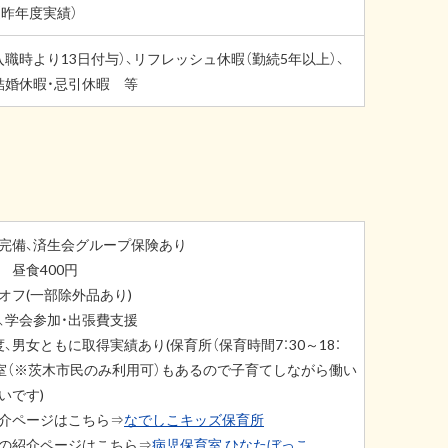
（昨年度実績）
職時より13日付与）、リフレッシュ休暇（勤続5年以上）、
結婚休暇・忌引休暇 等
完備、済生会グループ保険あり
 昼食400円
オフ(一部除外品あり)
、学会参加・出張費支援
、男女ともに取得実績あり(保育所（保育時間7：30～18：
育室（※茨木市民のみ利用可）もあるので子育てしながら働い
いです)
介ページはこちら⇒
なでしこキッズ保育所
の紹介ページはこちら⇒
病児保育室 ひなたぼっこ