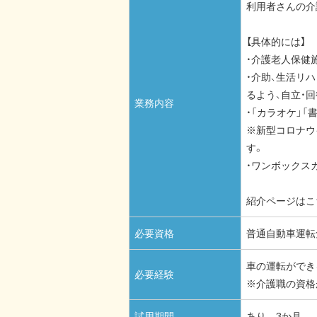
利用者さんの介
【具体的には】
・介護老人保健
・介助、生活リ
るよう、自立・
業務内容
・「カラオケ」
※新型コロナウ
す。
・ワンボックス
紹介ページはこ
必要資格
普通自動車運転
車の運転ができ
必要経験
※介護職の資格
試用期間
あり 3か月