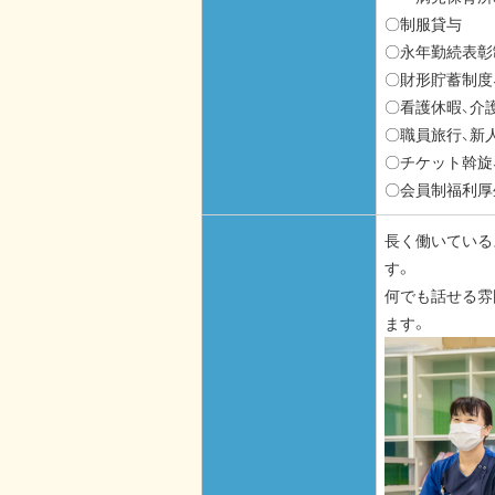
〇制服貸与
〇永年勤続表彰
〇財形貯蓄制度
〇看護休暇、介
〇職員旅行、新
〇チケット斡旋
〇会員制福利厚
長く働いている
す。
何でも話せる雰
ます。