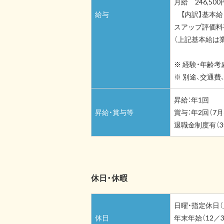
月給 246,5
給与
【内訳】基本給 19
スアップ評価料
（上記基本給は
※ 経験・年齢考
※ 別途、交通
昇給：年1回
昇給・賞与等
賞与：年2回（7月
退職金制度有（
休日・休暇
日曜・指定休日（
休日
年末年始（12／3