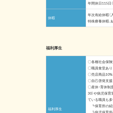
年間休日115日
年次有給休暇（入
休暇
特殊療養休暇、
福利厚生
〇各種社会保険
〇職員食堂あり
〇売店商品10%
〇自己啓発支援
〇産休・育休制度
30）や病児保
ている職員も多
┗保育所の紹
福利厚生
┗病児保育所