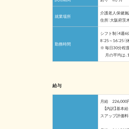
介護老人保健施
就業場所
住所：大阪府茨木
シフト制（4週6
8：25～16：25（
勤務時間
※ 毎日30分程
月の平均は、1
給与
月給 226,0
【内訳】基本給 18
スアップ評価料