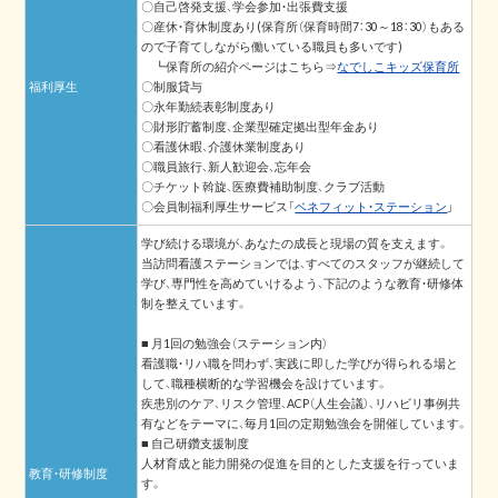
〇自己啓発支援、学会参加・出張費支援
〇産休・育休制度あり(保育所（保育時間7：30～18：30）もある
ので子育てしながら働いている職員も多いです)
┗保育所の紹介ページはこちら⇒
なでしこキッズ保育所
福利厚生
〇制服貸与
〇永年勤続表彰制度あり
〇財形貯蓄制度、企業型確定拠出型年金あり
〇看護休暇、介護休業制度あり
〇職員旅行、新人歓迎会、忘年会
〇チケット斡旋、医療費補助制度、クラブ活動
〇会員制福利厚生サービス「
ベネフィット・ステーション
」
学び続ける環境が、あなたの成長と現場の質を支えます。
当訪問看護ステーションでは、すべてのスタッフが継続して
学び、専門性を高めていけるよう、下記のような教育・研修体
制を整えています。
■ 月1回の勉強会（ステーション内）
看護職・リハ職を問わず、実践に即した学びが得られる場と
して、職種横断的な学習機会を設けています。
疾患別のケア、リスク管理、ACP（人生会議）、リハビリ事例共
有などをテーマに、毎月1回の定期勉強会を開催しています。
■ 自己研鑽支援制度
人材育成と能力開発の促進を目的とした支援を行っていま
教育・研修制度
す。