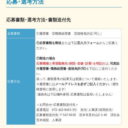
応募・選考方法
応募書類・選考方法・書類送付先
必要書類
①履歴書 ②職務経歴書 ③資格免許証（写し）
①必要書類を郵送
または下記
②入力フォーム
からご応募く
ださい。
①郵送の場合
応募職種と希望勤務先（病院・老健・訪看）を明記の上
、
写真貼
付履歴書・職務経歴書・資格免許(写)
を下記にご送付くださ
い。
追って、書類選考の結果又は面接について連絡いたします。
応募方法
※履歴書には
メールアドレスを必ずご記入ください。
（適性
検査時に使用します）
（連絡先は下記欄外参照、応募書類は返却いたしません）
＜お問合せ・応募書類送付先＞
直通電話 072-622-8651（代） 担当：人事課（採用担当）
応募書類送付先：〒567-0035 茨木市見付山2-1-45 済生会
茨木病院 人事課