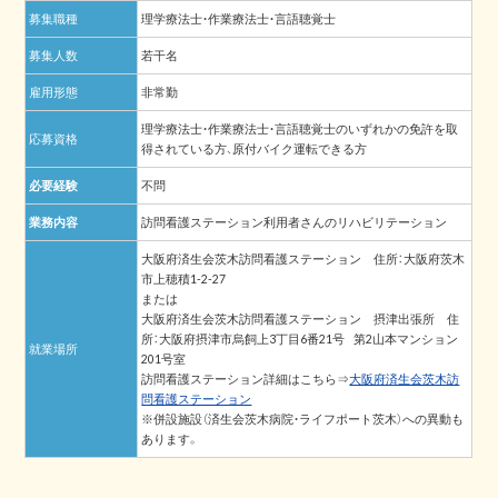
募集職種
理学療法士・作業療法士・言語聴覚士
募集人数
若干名
雇用形態
非常勤
理学療法士・作業療法士・言語聴覚士のいずれかの免許を取
応募資格
得されている方、原付バイク運転できる方
必要経験
不問
業務内容
訪問看護ステーション利用者さんのリハビリテーション
大阪府済生会茨木訪問看護ステーション 住所：大阪府茨木
市上穂積1-2-27
または
大阪府済生会茨木訪問看護ステーション 摂津出張所 住
所：大阪府摂津市烏飼上3丁目6番21号 第2山本マンション
就業場所
201号室
訪問看護ステーション詳細はこちら⇒
大阪府済生会茨木訪
問看護ステーション
※併設施設（済生会茨木病院・ライフポート茨木）への異動も
あります。