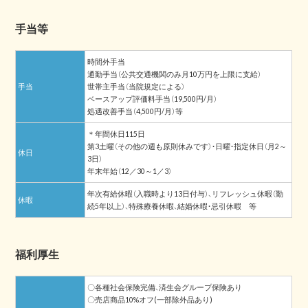
手当等
時間外手当
通勤手当（公共交通機関のみ月10万円を上限に支給）
手当
世帯主手当（当院規定による）
ベースアップ評価料手当（19,500円/月）
処遇改善手当（4,500円/月）等
＊年間休日115日
第3土曜（その他の週も原則休みです）・日曜・指定休日（月2～
休日
3日）
年末年始（12／30～1／3）
年次有給休暇（入職時より13日付与）、リフレッシュ休暇（勤
休暇
続5年以上）、特殊療養休暇、結婚休暇・忌引休暇 等
福利厚生
〇各種社会保険完備、済生会グループ保険あり
〇売店商品10%オフ(一部除外品あり)