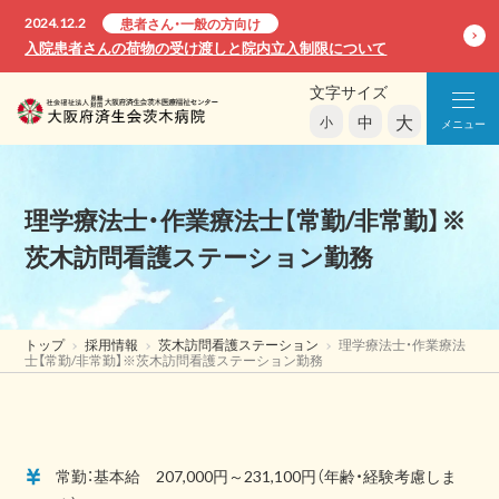
2024.12.2
患者さん・一般の方向け
入院患者さんの荷物の受け渡しと院内立入制限について
文字サイズ
大
中
小
メニュー
理学療法士・作業療法士【常勤/非常勤】※
茨木訪問看護ステーション勤務
トップ
採用情報
茨木訪問看護ステーション
理学療法士・作業療法
士【常勤/非常勤】※茨木訪問看護ステーション勤務
常勤：基本給 207,000円～231,100円（年齢・経験考慮しま