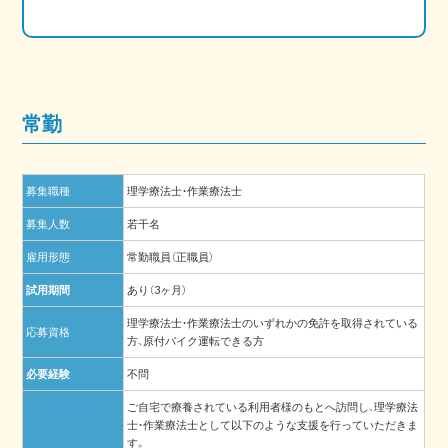
常勤
募集職種
理学療法士・作業療法士
募集人数
若干名
雇用形態
常勤職員（正職員）
試用期間
あり（3ヶ月）
理学療法士・作業療法士のいずれかの免許を取得されている
応募資格
方、原付バイク運転できる方
必要経験
不問
ご自宅で療養されている利用者様のもとへ訪問し、理学療法
士・作業療法士として以下のような支援を行っていただきま
す。