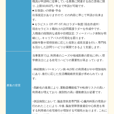
職員が申請時に従事している業務に関連する自己啓発に限
り、上限10,002円／年まで申請が可能です。
■ 出張扱いの研修・学会
出張規定がありますので、その内容に準じて申請が出来ま
す。
■ セラピスト（OT・PT・ST）向けラダー制度（現在作成中）
現在セラピスト職向けの訪問看護ラダーを作成中です。
入職後の段階的な成長や目標設定、フィードバック体制を明
確にし、キャリアパスの可視化を図ります。
経験年数や習得技術に応じた役割と成長支援を行い、専門性
を活かした訪問リハビリが展開できるよう支援します。
当事業所では、利用者のニーズや地域医療の変化に伴い、理
学療法士による在宅リハビリの重要性が高まっています。
・神経難病（パーキンソン病・ALS等）の利用者がやや増加傾向
にあり、進行に応じた生活機能維持支援が求められていま
す。
募集の背景
・高齢化の進展により、運動器機能低下や転倒リスクの高い
利用者が増えており、個別性の高い運動療法が必要です。
・併設病院において、脳血管疾患専門医・心臓内科医の増員が
行われたことにより、今後、脳血管障害後遺症や心疾患を有
する利用者の在宅移行が増加する可能性があります。これに