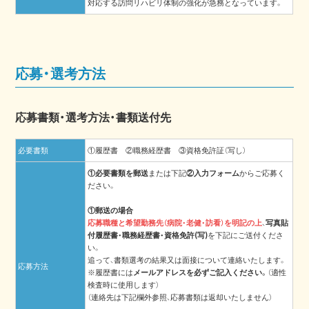
対応する訪問リハビリ体制の強化が急務となっています。
応募・選考方法
応募書類・選考方法・書類送付先
必要書類
①履歴書 ②職務経歴書 ③資格免許証（写し）
①必要書類を郵送
または下記
②入力フォーム
からご応募く
ださい。
①郵送の場合
応募職種と希望勤務先（病院・老健・訪看）を明記の上
、
写真貼
付履歴書・職務経歴書・資格免許(写)
を下記にご送付くださ
い。
追って、書類選考の結果又は面接について連絡いたします。
応募方法
※履歴書には
メールアドレスを必ずご記入ください。
（適性
検査時に使用します）
（連絡先は下記欄外参照、応募書類は返却いたしません）