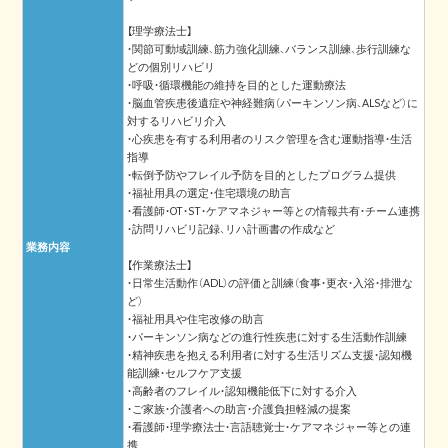
【理学療法士】
・関節可動域訓練、筋力強化訓練、バランス訓練、歩行訓練な
どの個別リハビリ
・呼吸・循環機能の維持を目的とした運動療法
・脳血管疾患後遺症や神経難病（パーキンソン病、ALSなど）に
対するリハビリ介入
・心疾患を有する利用者のリスク管理を含む運動指導・生活
指導
・転倒予防やフレイル予防を目的としたプログラム提供
・福祉用具の選定・住宅環境の助言
・看護師・OT・ST・ケアマネジャー等との情報共有・チーム連携
・訪問リハビリ記録、リハ計画書の作成など
業務内容
【作業療法士】
・日常生活動作（ADL）の評価と訓練（食事・更衣・入浴・排泄な
ど）
・福祉用具や住宅改修の助言
・パーキンソン病などの進行性疾患に対する生活動作訓練
・精神疾患を抱える利用者に対する生活リズム支援・認知機
能訓練・セルフケア支援
・高齢者のフレイル・認知機能低下に対する介入
・ご家族・介護者への助言・介護負担軽減の提案
・看護師・理学療法士・言語聴覚士・ケアマネジャー等との連
携