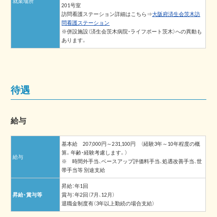
就業場所
201号室
訪問看護ステーション詳細はこちら⇒
大阪府済生会茨木訪
問看護ステーション
※併設施設（済生会茨木病院・ライフポート茨木）への異動も
あります。
待遇
給与
基本給 207,000円～231,100円 （経験3年～10年程度の概
算。年齢・経験考慮します。）
給与
※ 時間外手当、ベースアップ評価料手当、処遇改善手当、世
帯手当等 別途支給
昇給：年1回
昇給・賞与等
賞与：年2回（7月、12月）
退職金制度有（3年以上勤続の場合支給）