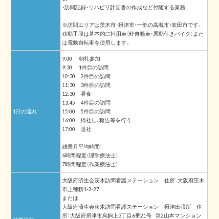
・訪問記録・リハビリ計画書の作成など付随する業務
※訪問エリアは茨木市・摂津市・一部の高槻市・吹田市です。
移動手段は基本的に社用車（軽自動車・原動付きバイク）また
は電動自転車を使用します。
9:00 朝礼参加
9:30 1件目の訪問
10:30 2件目の訪問
11:30 3件目の訪問
12:30 昼食
13:45 4件目の訪問
1日の流れ
15:00 5件目の訪問
16:00 帰社し、報告等を行う
17:00 退社
残業月平均時間：
6時間程度（理学療法士）
7時間程度（作業療法士）
大阪府済生会茨木訪問看護ステーション 住所：大阪府茨木
市上穂積1-2-27
または
大阪府済生会茨木訪問看護ステーション 摂津出張所 住
所：大阪府摂津市烏飼上3丁目6番21号 第2山本マンション