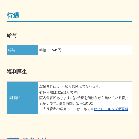
待遇
給与
給与
時給 1,545円
福利厚生
就業条件により、加入保険は異なります。
有休休暇は法定通りです。
福利厚生
院内保育所あります。(お子様を預けながら働いている職員
も多いです。保育時間7：30～18：30）
┗保育所の紹介ページはこちら⇒
なでしこキッズ保育所
」