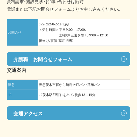
資料請求・施設見学・お問い合わせは随時
電話または下記お問合せフォームよりお申し込みください。
072-622-8651（代表）
＜受付時間＞平日9：00～17：00、
お問合せ
土曜（第三週を除く）9：00～12：30
担当：人事課（採用担当）
介護職 お問合せフォーム
交通案内
阪急
阪急茨木市駅から無料送迎バス・路線バス
JR
JR茨木駅「西口」を出て、徒歩13～15分
交通アクセス