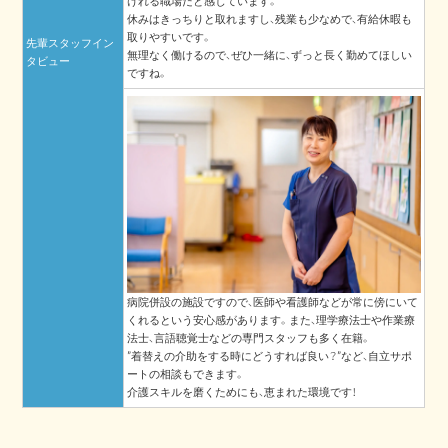
けれる職場だと感じています。
休みはきっちりと取れますし、残業も少なめで、有給休暇も
取りやすいです。
先輩スタッフイン
無理なく働けるので、ぜひ一緒に、ずっと長く勤めてほしい
タビュー
ですね。
病院併設の施設ですので、医師や看護師などが常に傍にいて
くれるという安心感があります。また、理学療法士や作業療
法士、言語聴覚士などの専門スタッフも多く在籍。
”着替えの介助をする時にどうすれば良い？”など、自立サポ
ートの相談もできます。
介護スキルを磨くためにも、恵まれた環境です！