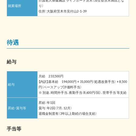
介護老人保健施設 ライフポート茨木（済生会茨木病院とな
就業場所
り）
住所：大阪府茨木市見付山2-1-39
待遇
給与
月給 233,500円
【内訳】基本給 194,000円 + 31,000円（処遇改善手当） + 8,500
給与
円（ベースアップ評価料手当）
※ 別途、時間外手当、夜勤手当（8,600円/回）、世帯手当 等支給
昇給：年1回
昇給・賞与等
賞与：年2回（7月、12月）
退職金制度有（3年以上勤続の場合支給）
手当等