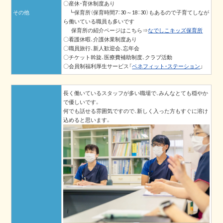
〇産休・育休制度あり
その他
┗保育所（保育時間7：30～18：30）もあるので子育てしなが
ら働いている職員も多いです
保育所の紹介ページはこちら⇒
なでしこキッズ保育所
〇看護休暇、介護休業制度あり
〇職員旅行、新人歓迎会、忘年会
〇チケット斡旋、医療費補助制度、クラブ活動
〇会員制福利厚生サービス「
ベネフィット・ステーション
」
長く働いているスタッフが多い職場で、みんなとても穏やか
で優しいです。
何でも話せる雰囲気ですので、新しく入った方もすぐに溶け
込めると思います。