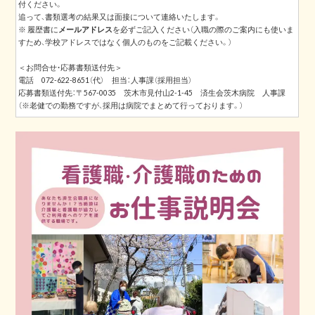
付ください。
追って、書類選考の結果又は面接について連絡いたします。
※ 履歴書に
メールアドレス
を必ずご記入ください（入職の際のご案内にも使いま
すため、学校アドレスではなく個人のものをご記載ください。）
＜お問合せ・応募書類送付先＞
電話 072-622-8651（代） 担当：人事課（採用担当）
応募書類送付先：〒567-0035 茨木市見付山2-1-45 済生会茨木病院 人事課
（※老健での勤務ですが、採用は病院でまとめて行っております。）