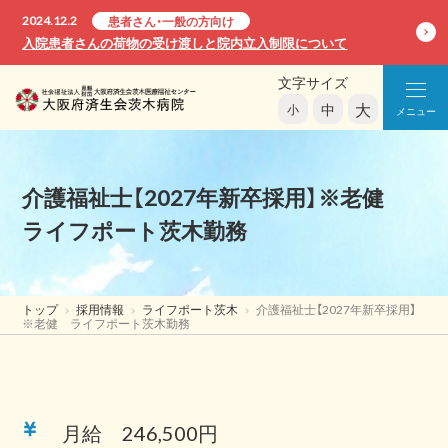
2024.12.2
患者さん・一般の方向け
入院患者さんの荷物の受け渡しと院内立入制限について
文字サイズ
大
中
小
メニュー
介護福祉士【2027年新卒採用】※老健
ライフポート茨木勤務
トップ
採用情報
ライフポート茨木
介護福祉士【2027年新卒採用】
※老健 ライフポート茨木勤務
月給 246,500円