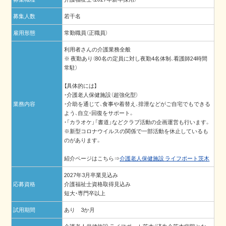
募集人数
若干名
雇用形態
常勤職員（正職員）
利用者さんの介護業務全般
※ 夜勤あり（80名の定員に対し夜勤4名体制、看護師24時間
常駐）
【具体的には】
・介護老人保健施設（超強化型）
業務内容
・介助を通じて、食事や着替え、排泄などがご自宅でもできる
よう、自立・回復をサポート。
・「カラオケ」「書道」などクラブ活動の企画運営も行います。
※新型コロナウイルスの関係で一部活動を休止しているも
のがあります。
紹介ページはこちら⇒
介護老人保健施設 ライフポート茨木
2027年3月卒業見込み
応募資格
介護福祉士資格取得見込み
短大・専門卒以上
試用期間
あり 3か月