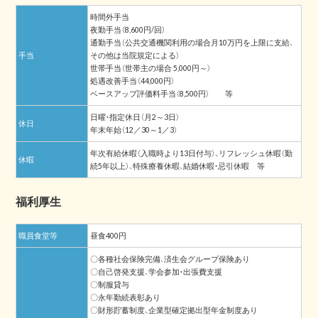
時間外手当
夜勤手当（8,600円/回）
通勤手当（公共交通機関利用の場合月10万円を上限に支給、
手当
その他は当院規定による）
世帯手当（世帯主の場合 5,000円～）
処遇改善手当（44,000円）
ベースアップ評価料手当（8,500円） 等
日曜・指定休日（月2～3日）
休日
年末年始（12／30～1／3）
年次有給休暇（入職時より13日付与）、リフレッシュ休暇（勤
休暇
続5年以上）、特殊療養休暇、結婚休暇・忌引休暇 等
福利厚生
職員食堂等
昼食400円
〇各種社会保険完備、済生会グループ保険あり
〇自己啓発支援、学会参加・出張費支援
〇制服貸与
〇永年勤続表彰あり
〇財形貯蓄制度、企業型確定拠出型年金制度あり