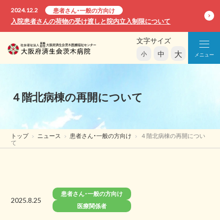
2024.12.2
患者さん・一般の方向け
入院患者さんの荷物の受け渡しと院内立入制限について
文字サイズ
大
中
小
メニュー
４階北病棟の再開について
トップ
ニュース
患者さん・一般の方向け
４階北病棟の再開につい
て
患者さん・一般の方向け
2025.8.25
医療関係者