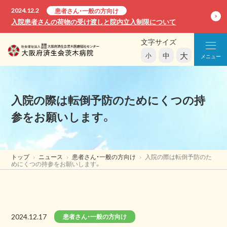
2024.12.2
患者さん・一般の方向け
入院患者さんの荷物の受け渡しと院内立入制限について
文字サイズ
大
中
小
メニュー
入院の際は転倒予防のためにくつの持
参をお願いします。
トップ
ニュース
患者さん・一般の方向け
入院の際は転倒予防のた
めにくつの持参をお願いします。
2024.12.17
患者さん・一般の方向け