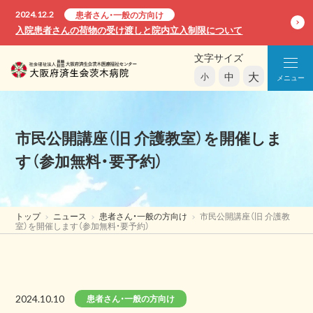
2024.12.2
患者さん・一般の方向け
入院患者さんの荷物の受け渡しと院内立入制限について
文字サイズ
大
中
小
メニュー
市民公開講座（旧 介護教室）を開催しま
す（参加無料・要予約）
トップ
ニュース
患者さん・一般の方向け
市民公開講座（旧 介護教
室）を開催します（参加無料・要予約）
2024.10.10
患者さん・一般の方向け