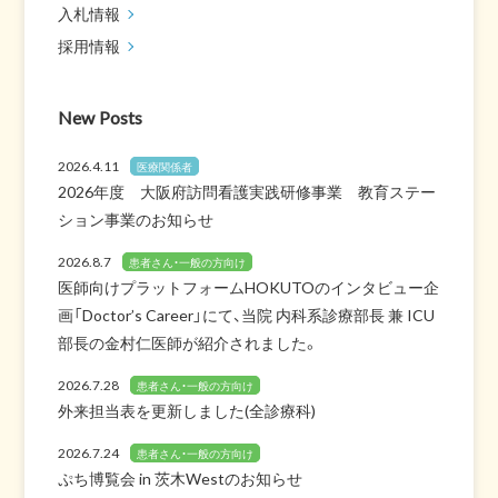
入札情報
採用情報
New Posts
2026.4.11
医療関係者
2026年度 大阪府訪問看護実践研修事業 教育ステー
ション事業のお知らせ
2026.8.7
患者さん・一般の方向け
医師向けプラットフォームHOKUTOのインタビュー企
画「Doctor’s Career」にて、当院 内科系診療部長 兼 ICU
部長の金村仁医師が紹介されました。
2026.7.28
患者さん・一般の方向け
外来担当表を更新しました(全診療科)
2026.7.24
患者さん・一般の方向け
ぷち博覧会 in 茨木Westのお知らせ