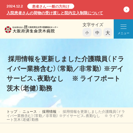
2024.12.2
患者さん・一般の方向け
入院患者さんの荷物の受け渡しと院内立入制限について
文字サイズ
大
中
小
メニュー
採用情報を更新しました介護職員（ドラ
イバー業務含む）（常勤／非常勤） ※デイ
サービス、夜勤なし ※ ライフポート
茨木（老健）勤務
トップ
ニュース
採用情報
採用情報を更新しました介護職員（ドラ
イバー業務含む）（常勤／非常勤） ※デイサービス、夜勤なし ※ ライフポ
ート茨木（老健）勤務